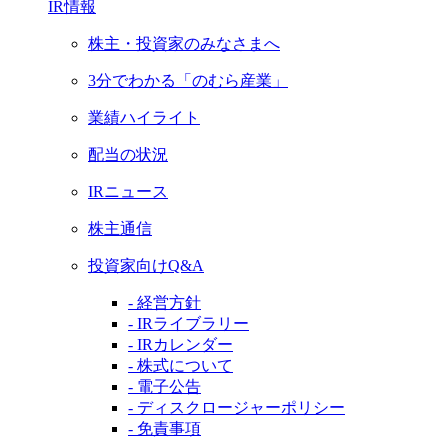
IR情報
株主・投資家のみなさまへ
3分でわかる「のむら産業」
業績ハイライト
配当の状況
IRニュース
株主通信
投資家向けQ&A
- 経営方針
- IRライブラリー
- IRカレンダー
- 株式について
- 電子公告
- ディスクロージャーポリシー
- 免責事項