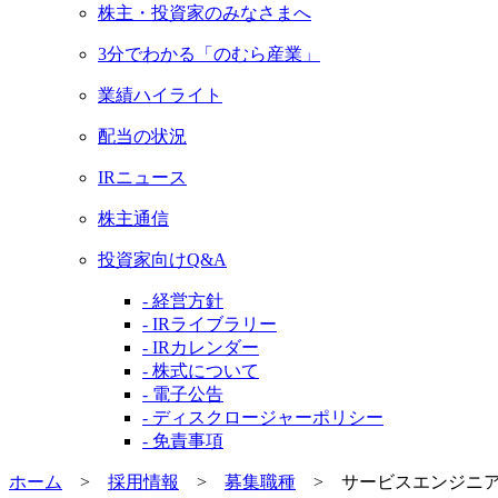
株主・投資家のみなさまへ
3分でわかる「のむら産業」
業績ハイライト
配当の状況
IRニュース
株主通信
投資家向けQ&A
- 経営方針
- IRライブラリー
- IRカレンダー
- 株式について
- 電子公告
- ディスクロージャーポリシー
- 免責事項
ホーム
>
採用情報
>
募集職種
>
サービスエンジニ