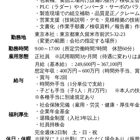
・包装機、食品工場向け設備の据付／検収立会
・PLC（ラダー）やインバータ・サーボのパ
・製造現場での組立補助・品質是正／クレーム
・営業支援（技術説明・デモ・見積根拠の技術
・文書化（作業手順書／検収資料／報告書）作
東京本社：東京都東久留米市前沢5-32-23
勤務地
（変更の範囲：会社の指定する場所）
勤務時間
9:00～17:00（所定労働時間7時間 休憩60分）
雇用形態
正社員 ※試用期間3か月間（待遇に変わりは
月給（基本給）：249,600円～367,100円
想定年収：400万円～600万円（時間外手当、
・賞与 年2回
給与
・時間外手当（1分単位で支給）
・子ども手当（子1人：月2万円） ※本人の
※各種手当に別途規定あり
・社会保険完備（雇用・労災・健康・厚生年金
・企業年金基金
福利厚生
・退職金制度（入社3年以上）
・社員持株会
完全週休2日制 土・日・祝
休日・休暇
※状況により出勤していただく場合あり（振替