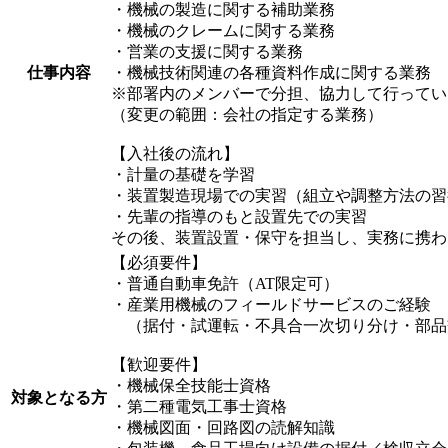
・機械の製造に関する補助業務
・機械のクレームに関する業務
・営業の支援に関する業務
仕事内容
・機械技術関連の各種資料作成に関する業務
※部署内のメンバーで分担、協力して行ってい
（変更の範囲：会社の指定する業務）
【入社後の流れ】
・計量の基礎を学習
・装置製造現場での実習（組立や調整方法の習
・先輩の指導のもと設置先での実習
その後、装置設置・保守を担当し、実務に携わ
【必須要件】
・普通自動車免許（AT限定可）
・産業用機械のフィールドサービスのご経験
（据付・試運転・不具合一次切り分け・部品
【歓迎要件】
・機械保全技能士資格
対象となる方
・第二種電気工事士資格
・機械図面・回路図の読解知識