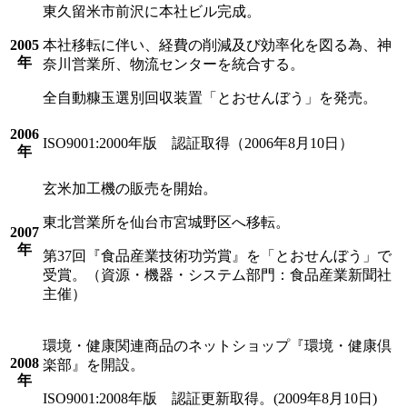
東久留米市前沢に本社ビル完成。
2005
本社移転に伴い、経費の削減及び効率化を図る為、神
年
奈川営業所、物流センターを統合する。
全自動糠玉選別回収装置「とおせんぼう」を発売。
2006
ISO9001:2000年版 認証取得（2006年8月10日）
年
玄米加工機の販売を開始。
東北営業所を仙台市宮城野区へ移転。
2007
年
第37回『食品産業技術功労賞』を「とおせんぼう」で
受賞。（資源・機器・システム部門：食品産業新聞社
主催）
環境・健康関連商品のネットショップ『環境・健康倶
2008
楽部』を開設。
年
ISO9001:2008年版 認証更新取得。(2009年8月10日)