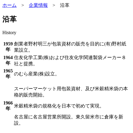
ホーム
>
企業情報
>
沿革
沿革
History
1959
創業者野村明三が包装資材の販売を目的に(有)野村紙
年
業設立。
1964
住友化学工業(株)および住友化学関連製袋メーカー８
年
社と提携。
1965
のむら産業(株)設立。
年
スーパーマーケット用包装資材、及び米穀精米袋の本
格的販売開始。
1966
米穀精米袋の規格化を日本で初めて実現。
年
名古屋に名古屋営業所開設。東久留米市に倉庫を新
設。