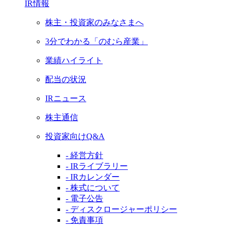
IR情報
株主・投資家のみなさまへ
3分でわかる「のむら産業」
業績ハイライト
配当の状況
IRニュース
株主通信
投資家向けQ&A
- 経営方針
- IRライブラリー
- IRカレンダー
- 株式について
- 電子公告
- ディスクロージャーポリシー
- 免責事項