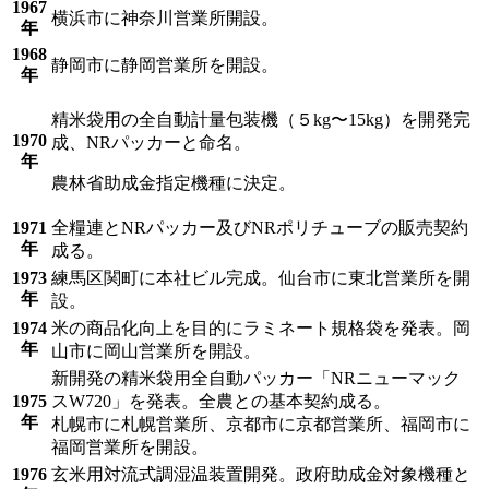
1967
横浜市に神奈川営業所開設。
年
1968
静岡市に静岡営業所を開設。
年
精米袋用の全自動計量包装機（５kg〜15kg）を開発完
1970
成、NRパッカーと命名。
年
農林省助成金指定機種に決定。
1971
全糧連とNRパッカー及びNRポリチューブの販売契約
年
成る。
1973
練馬区関町に本社ビル完成。仙台市に東北営業所を開
年
設。
1974
米の商品化向上を目的にラミネート規格袋を発表。岡
年
山市に岡山営業所を開設。
新開発の精米袋用全自動パッカー「NRニューマック
1975
スW720」を発表。全農との基本契約成る。
年
札幌市に札幌営業所、京都市に京都営業所、福岡市に
福岡営業所を開設。
1976
玄米用対流式調湿温装置開発。政府助成金対象機種と