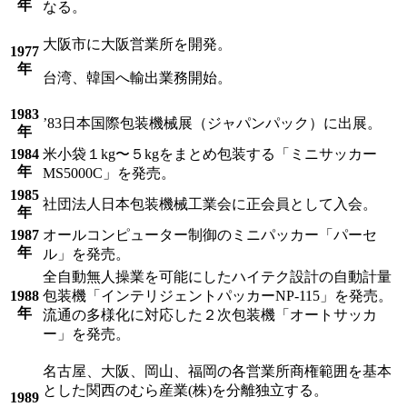
年
なる。
大阪市に大阪営業所を開発。
1977
年
台湾、韓国へ輸出業務開始。
1983
’83日本国際包装機械展（ジャパンパック）に出展。
年
1984
米小袋１kg〜５kgをまとめ包装する「ミニサッカー
年
MS5000C」を発売。
1985
社団法人日本包装機械工業会に正会員として入会。
年
1987
オールコンピューター制御のミニパッカー「パーセ
年
ル」を発売。
全自動無人操業を可能にしたハイテク設計の自動計量
1988
包装機「インテリジェントパッカーNP-115」を発売。
年
流通の多様化に対応した２次包装機「オートサッカ
ー」を発売。
名古屋、大阪、岡山、福岡の各営業所商権範囲を基本
とした関西のむら産業(株)を分離独立する。
1989