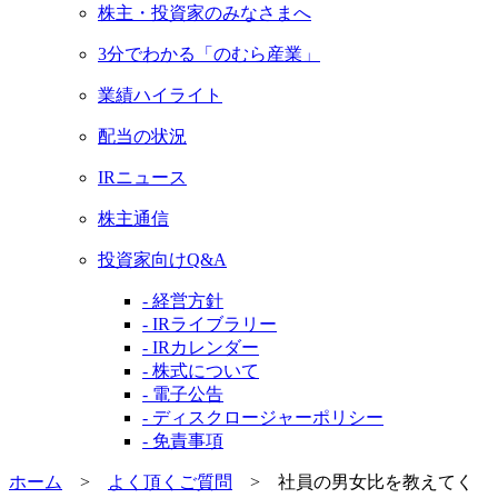
株主・投資家のみなさまへ
3分でわかる「のむら産業」
業績ハイライト
配当の状況
IRニュース
株主通信
投資家向けQ&A
- 経営方針
- IRライブラリー
- IRカレンダー
- 株式について
- 電子公告
- ディスクロージャーポリシー
- 免責事項
ホーム
>
よく頂くご質問
>
社員の男女比を教えてく