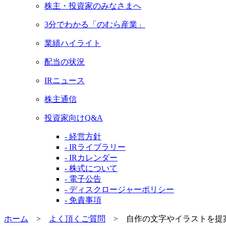
株主・投資家のみなさまへ
3分でわかる「のむら産業」
業績ハイライト
配当の状況
IRニュース
株主通信
投資家向けQ&A
- 経営方針
- IRライブラリー
- IRカレンダー
- 株式について
- 電子公告
- ディスクロージャーポリシー
- 免責事項
ホーム
>
よく頂くご質問
>
自作の文字やイラストを提