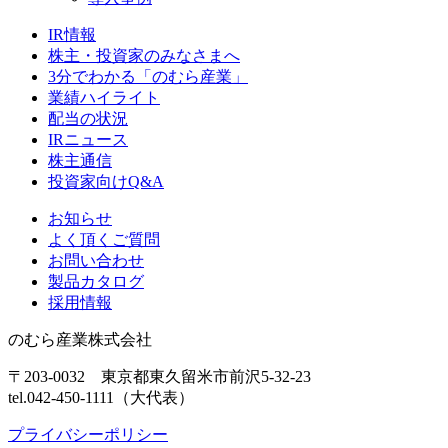
IR情報
株主・投資家のみなさまへ
3分でわかる「のむら産業」
業績ハイライト
配当の状況
IRニュース
株主通信
投資家向けQ&A
お知らせ
よく頂くご質問
お問い合わせ
製品カタログ
採用情報
のむら産業株式会社
〒203-0032 東京都東久留米市前沢5-32-23
tel.042-450-1111（大代表）
プライバシーポリシー