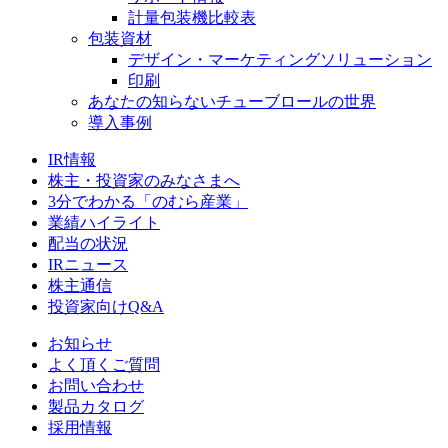
計量包装機比較表
包装資材
デザイン・マーケティングソリューション
印刷
あなたの知らないチューブロールの世界
導入事例
IR情報
株主・投資家のみなさまへ
3分でわかる「のむら産業」
業績ハイライト
配当の状況
IRニュース
株主通信
投資家向けQ&A
お知らせ
よく頂くご質問
お問い合わせ
製品カタログ
採用情報