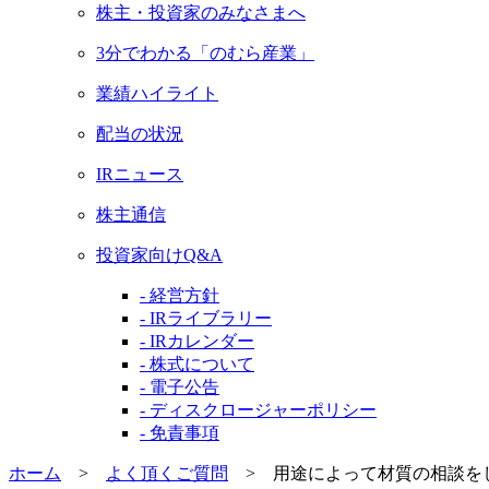
株主・投資家のみなさまへ
3分でわかる「のむら産業」
業績ハイライト
配当の状況
IRニュース
株主通信
投資家向けQ&A
- 経営方針
- IRライブラリー
- IRカレンダー
- 株式について
- 電子公告
- ディスクロージャーポリシー
- 免責事項
ホーム
>
よく頂くご質問
>
用途によって材質の相談を