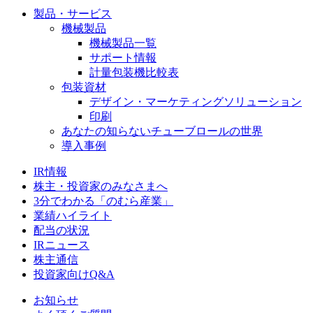
製品・サービス
機械製品
機械製品一覧
サポート情報
計量包装機比較表
包装資材
デザイン・マーケティングソリューション
印刷
あなたの知らないチューブロールの世界
導入事例
IR情報
株主・投資家のみなさまへ
3分でわかる「のむら産業」
業績ハイライト
配当の状況
IRニュース
株主通信
投資家向けQ&A
お知らせ