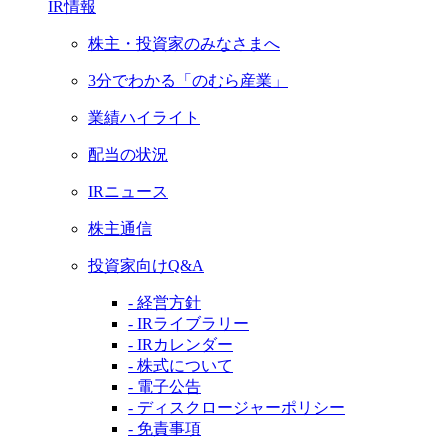
IR情報
株主・投資家のみなさまへ
3分でわかる「のむら産業」
業績ハイライト
配当の状況
IRニュース
株主通信
投資家向けQ&A
- 経営方針
- IRライブラリー
- IRカレンダー
- 株式について
- 電子公告
- ディスクロージャーポリシー
- 免責事項