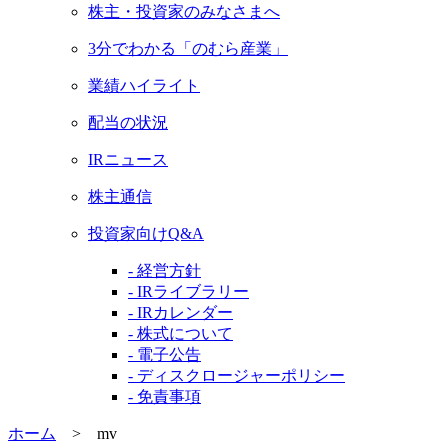
株主・投資家のみなさまへ
3分でわかる「のむら産業」
業績ハイライト
配当の状況
IRニュース
株主通信
投資家向けQ&A
- 経営方針
- IRライブラリー
- IRカレンダー
- 株式について
- 電子公告
- ディスクロージャーポリシー
- 免責事項
ホーム
>
mv