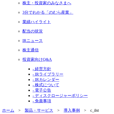
株主・投資家のみなさまへ
3分でわかる「のむら産業」
業績ハイライト
配当の状況
IRニュース
株主通信
投資家向けQ&A
- 経営方針
- IRライブラリー
- IRカレンダー
- 株式について
- 電子公告
- ディスクロージャーポリシー
- 免責事項
ホーム
>
製品・サービス
>
導入事例
>
c_ilst