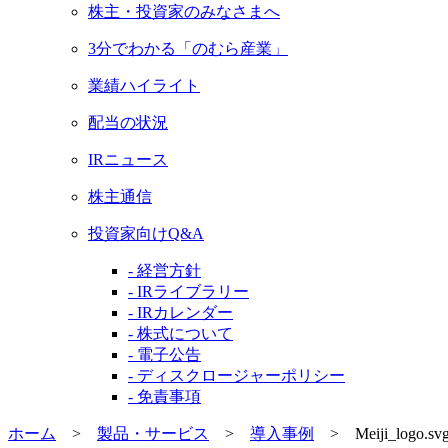
株主・投資家のみなさまへ
3分でわかる「のむら産業」
業績ハイライト
配当の状況
IRニュース
株主通信
投資家向けQ&A
- 経営方針
- IRライブラリー
- IRカレンダー
- 株式について
- 電子公告
- ディスクロージャーポリシー
- 免責事項
ホーム
>
製品・サービス
>
導入事例
>
Meiji_logo.sv