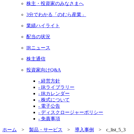
株主・投資家のみなさまへ
3分でわかる「のむら産業」
業績ハイライト
配当の状況
IRニュース
株主通信
投資家向けQ&A
- 経営方針
- IRライブラリー
- IRカレンダー
- 株式について
- 電子公告
- ディスクロージャーポリシー
- 免責事項
ホーム
>
製品・サービス
>
導入事例
>
c_list_5_3