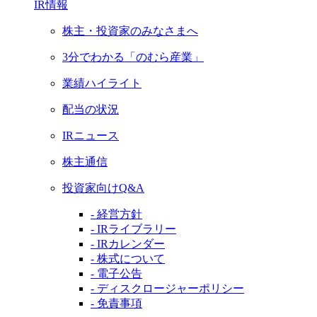
IR情報
株主・投資家のみなさまへ
3分でわかる「のむら産業」
業績ハイライト
配当の状況
IRニュース
株主通信
投資家向けQ&A
- 経営方針
- IRライブラリー
- IRカレンダー
- 株式について
- 電子公告
- ディスクロージャーポリシー
- 免責事項