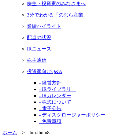
株主・投資家のみなさまへ
3分でわかる「のむら産業」
業績ハイライト
配当の状況
IRニュース
株主通信
投資家向けQ&A
- 経営方針
- IRライブラリー
- IRカレンダー
- 株式について
- 電子公告
- ディスクロージャーポリシー
- 免責事項
ホーム
>
bm-thum8