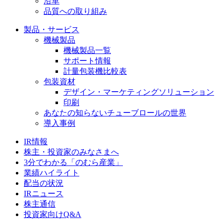
沿革
品質への取り組み
製品・サービス
機械製品
機械製品一覧
サポート情報
計量包装機比較表
包装資材
デザイン・マーケティングソリューション
印刷
あなたの知らないチューブロールの世界
導入事例
IR情報
株主・投資家のみなさまへ
3分でわかる「のむら産業」
業績ハイライト
配当の状況
IRニュース
株主通信
投資家向けQ&A