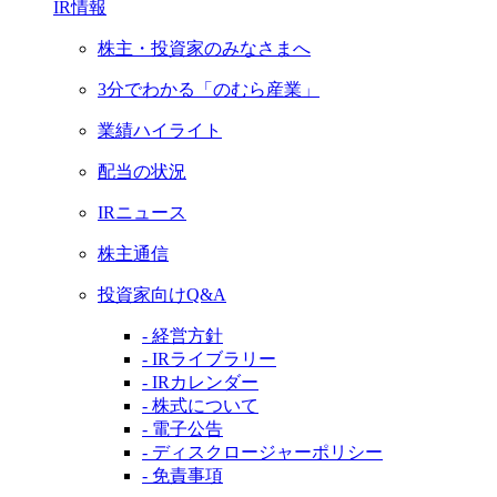
IR情報
株主・投資家のみなさまへ
3分でわかる「のむら産業」
業績ハイライト
配当の状況
IRニュース
株主通信
投資家向けQ&A
- 経営方針
- IRライブラリー
- IRカレンダー
- 株式について
- 電子公告
- ディスクロージャーポリシー
- 免責事項