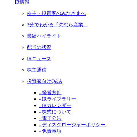
IR情報
株主・投資家のみなさまへ
3分でわかる「のむら産業」
業績ハイライト
配当の状況
IRニュース
株主通信
投資家向けQ&A
- 経営方針
- IRライブラリー
- IRカレンダー
- 株式について
- 電子公告
- ディスクロージャーポリシー
- 免責事項