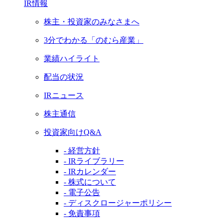
IR情報
株主・投資家のみなさまへ
3分でわかる「のむら産業」
業績ハイライト
配当の状況
IRニュース
株主通信
投資家向けQ&A
- 経営方針
- IRライブラリー
- IRカレンダー
- 株式について
- 電子公告
- ディスクロージャーポリシー
- 免責事項