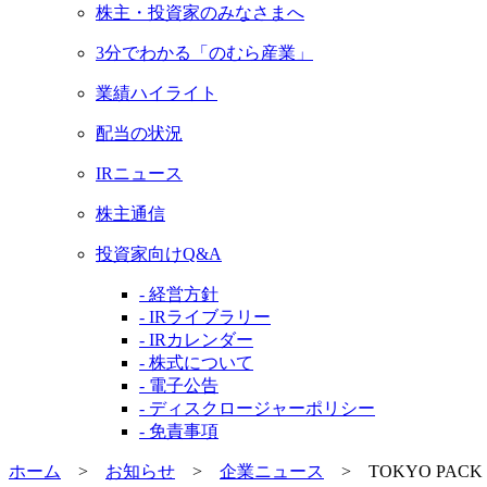
株主・投資家のみなさまへ
3分でわかる「のむら産業」
業績ハイライト
配当の状況
IRニュース
株主通信
投資家向けQ&A
- 経営方針
- IRライブラリー
- IRカレンダー
- 株式について
- 電子公告
- ディスクロージャーポリシー
- 免責事項
ホーム
>
お知らせ
>
企業ニュース
>
TOKYO PA