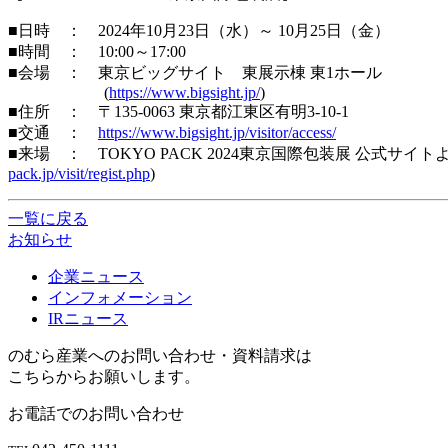
■日時 ： 2024年10月23日（水）～ 10月25日（金）
■時間 ： 10:00～17:00
■会場 ： 東京ビッグサイト 東展示棟 東1ホール
(
https://www.bigsight.jp/
)
■住所 ： 〒135-0063 東京都江東区有明3-10-1
■交通 ：
https://www.bigsight.jp/visitor/access/
■来場 ： TOKYO PACK 2024東京国際包装展 公
pack.jp/visit/regist.php
)
一覧に戻る
お知らせ
企業ニュース
インフォメーション
IRニュース
のむら産業へのお問い合わせ・資料請求は
こちらからお願いします。
お電話でのお問い合わせ