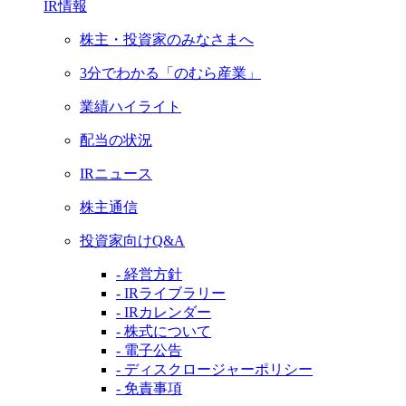
IR情報
株主・投資家のみなさまへ
3分でわかる「のむら産業」
業績ハイライト
配当の状況
IRニュース
株主通信
投資家向けQ&A
- 経営方針
- IRライブラリー
- IRカレンダー
- 株式について
- 電子公告
- ディスクロージャーポリシー
- 免責事項