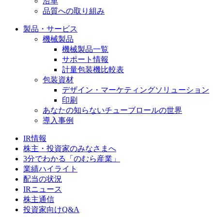
沿革
品質への取り組み
製品・サービス
機械製品
機械製品一覧
サポート情報
計量包装機比較表
包装資材
デザイン・マーケティングソリューション
印刷
あなたの知らないチューブロールの世界
導入事例
IR情報
株主・投資家のみなさまへ
3分でわかる「のむら産業」
業績ハイライト
配当の状況
IRニュース
株主通信
投資家向けQ&A