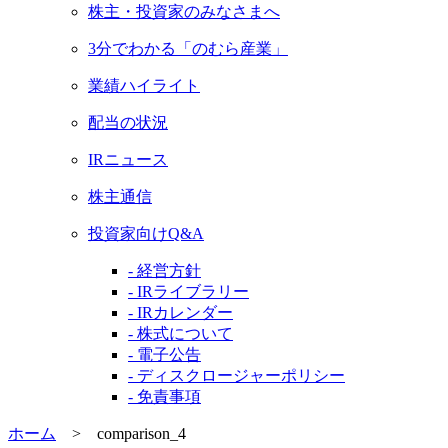
株主・投資家のみなさまへ
3分でわかる「のむら産業」
業績ハイライト
配当の状況
IRニュース
株主通信
投資家向けQ&A
- 経営方針
- IRライブラリー
- IRカレンダー
- 株式について
- 電子公告
- ディスクロージャーポリシー
- 免責事項
ホーム
>
comparison_4