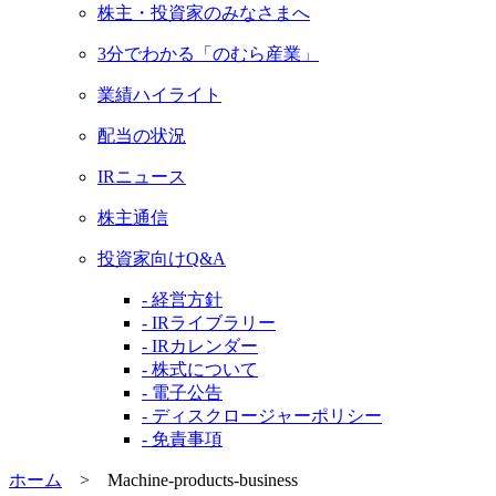
株主・投資家のみなさまへ
3分でわかる「のむら産業」
業績ハイライト
配当の状況
IRニュース
株主通信
投資家向けQ&A
- 経営方針
- IRライブラリー
- IRカレンダー
- 株式について
- 電子公告
- ディスクロージャーポリシー
- 免責事項
ホーム
>
Machine-products-business