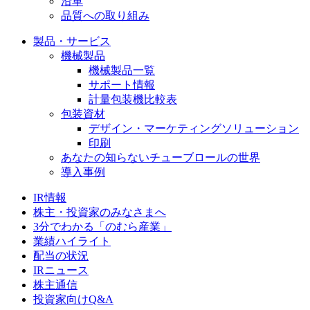
沿革
品質への取り組み
製品・サービス
機械製品
機械製品一覧
サポート情報
計量包装機比較表
包装資材
デザイン・マーケティングソリューション
印刷
あなたの知らないチューブロールの世界
導入事例
IR情報
株主・投資家のみなさまへ
3分でわかる「のむら産業」
業績ハイライト
配当の状況
IRニュース
株主通信
投資家向けQ&A