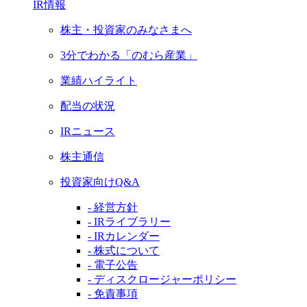
IR情報
株主・投資家のみなさまへ
3分でわかる「のむら産業」
業績ハイライト
配当の状況
IRニュース
株主通信
投資家向けQ&A
- 経営方針
- IRライブラリー
- IRカレンダー
- 株式について
- 電子公告
- ディスクロージャーポリシー
- 免責事項