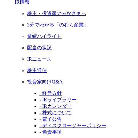
IR情報
株主・投資家のみなさまへ
3分でわかる「のむら産業」
業績ハイライト
配当の状況
IRニュース
株主通信
投資家向けQ&A
- 経営方針
- IRライブラリー
- IRカレンダー
- 株式について
- 電子公告
- ディスクロージャーポリシー
- 免責事項