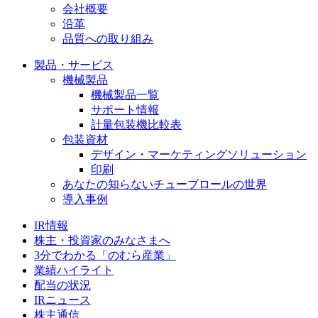
会社概要
沿革
品質への取り組み
製品・サービス
機械製品
機械製品一覧
サポート情報
計量包装機比較表
包装資材
デザイン・マーケティングソリューション
印刷
あなたの知らないチューブロールの世界
導入事例
IR情報
株主・投資家のみなさまへ
3分でわかる「のむら産業」
業績ハイライト
配当の状況
IRニュース
株主通信