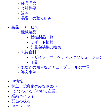
経営理念
会社概要
沿革
品質への取り組み
製品・サービス
機械製品
機械製品一覧
サポート情報
計量包装機比較表
包装資材
デザイン・マーケティングソリューション
印刷
あなたの知らないチューブロールの世界
導入事例
IR情報
株主・投資家のみなさまへ
3分でわかる「のむら産業」
業績ハイライト
配当の状況
IRニュース