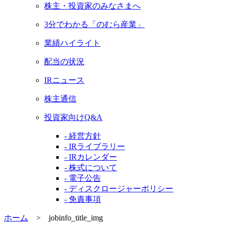
株主・投資家のみなさまへ
3分でわかる「のむら産業」
業績ハイライト
配当の状況
IRニュース
株主通信
投資家向けQ&A
- 経営方針
- IRライブラリー
- IRカレンダー
- 株式について
- 電子公告
- ディスクロージャーポリシー
- 免責事項
ホーム
>
jobinfo_title_img