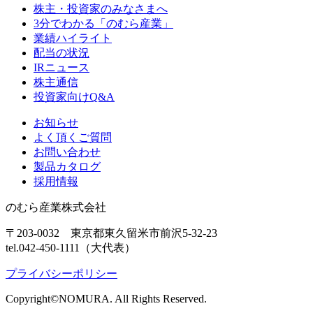
株主・投資家のみなさまへ
3分でわかる「のむら産業」
業績ハイライト
配当の状況
IRニュース
株主通信
投資家向けQ&A
お知らせ
よく頂くご質問
お問い合わせ
製品カタログ
採用情報
のむら産業株式会社
〒203-0032 東京都東久留米市前沢5-32-23
tel.042-450-1111（大代表）
プライバシーポリシー
Copyright©NOMURA. All Rights Reserved.