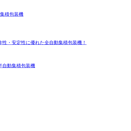
集積包装機
作性・安定性に優れた全⾃動集積包装機！
半自動集積包装機