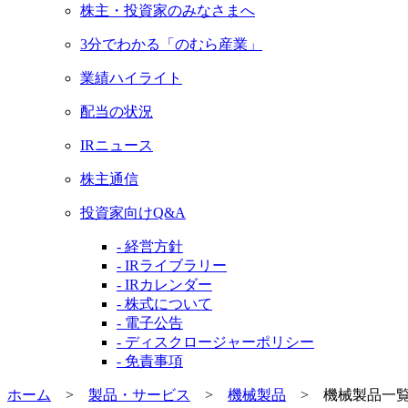
株主・投資家のみなさまへ
3分でわかる「のむら産業」
業績ハイライト
配当の状況
IRニュース
株主通信
投資家向けQ&A
- 経営方針
- IRライブラリー
- IRカレンダー
- 株式について
- 電子公告
- ディスクロージャーポリシー
- 免責事項
ホーム
>
製品・サービス
>
機械製品
>
機械製品一