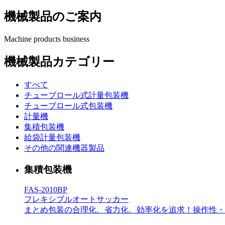
機械製品のご案内
Machine products business
機械製品カテゴリー
すべて
チューブロール式計量包装機
チューブロール式包装機
計量機
集積包装機
給袋計量包装機
その他の関連機器製品
集積包装機
FAS-2010BP
フレキシブルオートサッカー
まとめ包装の合理化、省力化、効率化を追求！操作性・