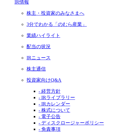
IR情報
株主・投資家のみなさまへ
3分でわかる「のむら産業」
業績ハイライト
配当の状況
IRニュース
株主通信
投資家向けQ&A
- 経営方針
- IRライブラリー
- IRカレンダー
- 株式について
- 電子公告
- ディスクロージャーポリシー
- 免責事項