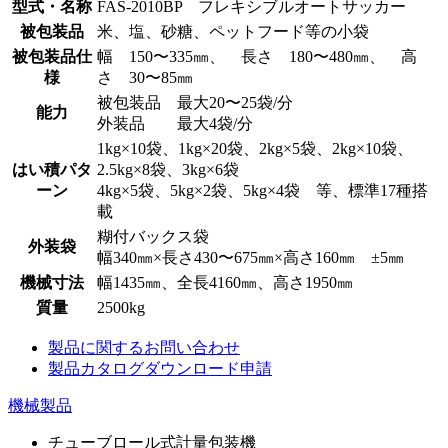
型式・名称
FAS-2010BP フレキシブルオートサッカー
被包装品
米、塩、砂糖、ペットフード等の小袋
被包装品仕
幅 150〜335㎜、 長さ 180〜480㎜、 高
様
さ 30〜85㎜
被包装品 最大20〜25袋/分
能力
外装品 最大4袋/分
1kg×10袋、1kg×20袋、2kg×5袋、2kg×10袋、
はい積パタ
2.5kg×8袋、3kg×6袋
ーン
4kg×5袋、5kg×2袋、5kg×4袋 等、標準17種搭
載
糊付バックス袋
外装袋
幅340㎜×長さ430〜675㎜×高さ160㎜ ±5㎜
機械寸法
幅1435㎜、全長4160㎜、高さ1950㎜
質量
2500kg
製品に関するお問い合わせ
製品カタログダウンロード申請
機械製品
チューブロール式計量包装機