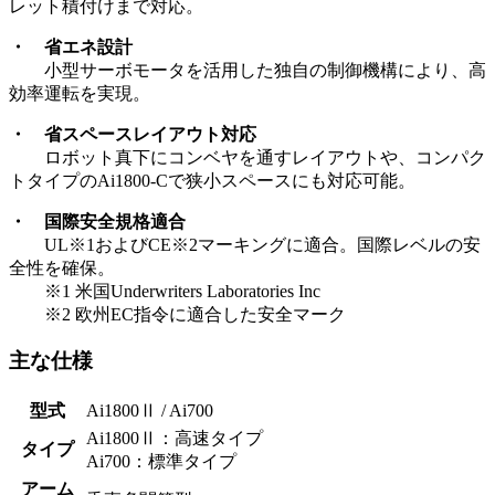
レット積付けまで対応。
・ 省エネ設計
小型サーボモータを活用した独自の制御機構により、高
効率運転を実現。
・ 省スペースレイアウト対応
ロボット真下にコンベヤを通すレイアウトや、コンパク
トタイプのAi1800-Cで狭小スペースにも対応可能。
・ 国際安全規格適合
UL※1およびCE※2マーキングに適合。国際レベルの安
全性を確保。
※1 米国Underwriters Laboratories Inc
※2 欧州EC指令に適合した安全マーク
主な仕様
型式
Ai1800Ⅱ / Ai700
Ai1800Ⅱ：高速タイプ
タイプ
Ai700：標準タイプ
アーム