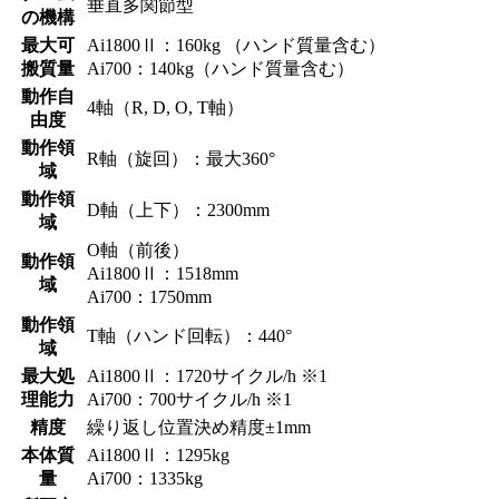
垂直多関節型
の機構
最大可
Ai1800Ⅱ：160kg （ハンド質量含む）
搬質量
Ai700：140kg（ハンド質量含む）
動作自
4軸（R, D, O, T軸）
由度
動作領
R軸（旋回）：最大360°
域
動作領
D軸（上下）：2300mm
域
O軸（前後）
動作領
Ai1800Ⅱ：1518mm
域
Ai700：1750mm
動作領
T軸（ハンド回転）：440°
域
最大処
Ai1800Ⅱ：1720サイクル/h ※1
理能力
Ai700：700サイクル/h ※1
精度
繰り返し位置決め精度±1mm
本体質
Ai1800Ⅱ：1295kg
量
Ai700：1335kg