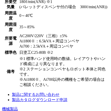
所要空
180ℓ/min(ANR) ※1
気量
(パレットディスペンサ付の場合 300ℓ/min(ANR))
周囲温
0～40℃
度
周囲湿
35～85%
度
AC200V/220V（三相）±5%
所要電
Ai1800Ⅱ：6.5kVA＋周辺コンベヤ
源
Ai700：2.5kVA＋周辺コンベヤ
標準色
日塗工C25-80B ※2
※1 標準ハンド使用時の数値。レイアウトやハン
ド構成により異なります。
※2 ステーションコンベヤもロボット本体と同色
備考
です。
※Ai1800Ⅱ、Ai700以外の機種をご希望の場合は
ご相談ください。
製品に関するお問い合わせ
製品カタログダウンロード申請
機械製品