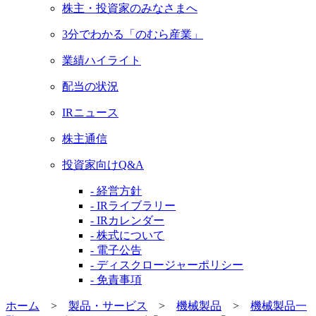
株主・投資家のみなさまへ
3分でわかる「のむら産業」
業績ハイライト
配当の状況
IRニュース
株主通信
投資家向けQ&A
- 経営方針
- IRライブラリー
- IRカレンダー
- 株式について
- 電子公告
- ディスクロージャーポリシー
- 免責事項
ホーム
>
製品・サービス
>
機械製品
>
機械製品一