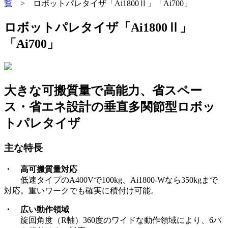
覧
>
ロボットパレタイザ「Ai1800Ⅱ」「Ai700」
ロボットパレタイザ「Ai1800Ⅱ」
「Ai700」
大きな可搬質量で高能力、省スペー
ス・省エネ設計の垂直多関節型ロボッ
トパレタイザ
主な特長
・ 高可搬質量対応
低速タイプのA400Vで100kg、Ai1800-Wなら350kgまで
対応。重いワークでも確実に積付け可能。
・ 広い動作領域
旋回角度（R軸）360度のワイドな動作領域により、6パ